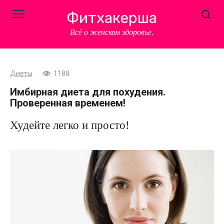
Перейти
Фитхакерша
к
контенту
Всё о женском здоровье.
Диеты
1188
Имбирная диета для похудения.
Проверенная временем!
Худейте легко и просто!