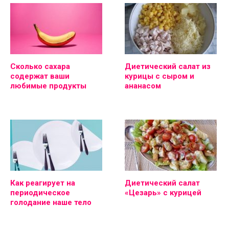
Сколько сахара
Диетический салат из
содержат ваши
курицы с сыром и
любимые продукты
ананасом
Как реагирует на
Диетический салат
периодическое
«Цезарь» с курицей
голодание наше тело