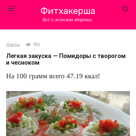
Перейти
Фитхакерша
к
контенту
Всё о женском здоровье.
Диеты
700
Легкая закуска — Помидоры с творогом
и чесноком
На 100 грамм всего 47.19 ккал!