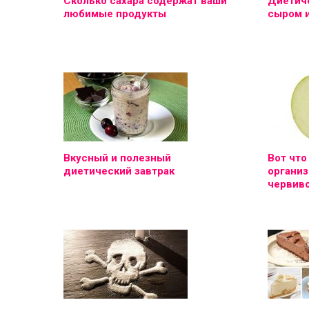
Сколько сахара содержат ваши
Диетиче
любимые продукты
сыром 
Вкусный и полезный
Вот что
диетический завтрак
организ
червиво