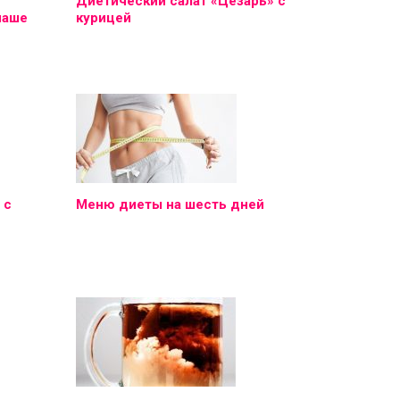
Диетический салат «Цезарь» с
наше
курицей
 с
Меню диеты на шесть дней