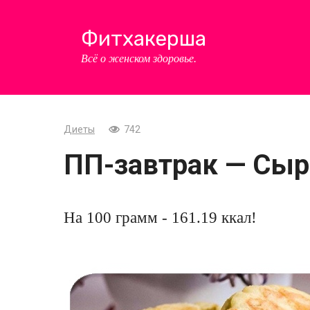
Перейти
к
Фитхакерша
контенту
Всё о женском здоровье.
Диеты
742
ПП-завтрак — Сыр
На 100 грамм - 161.19 ккал!