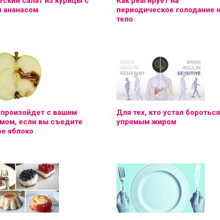
ский салат из курицы с
Как реагирует на
и ананасом
периодическое голодание 
тело
 произойдет с вашим
Для тех, кто устал бороться
мом, если вы съедите
упрямым жиром
е яблоко