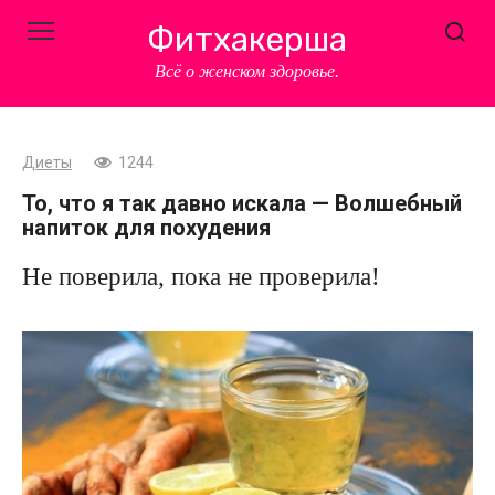
Перейти
Фитхакерша
к
контенту
Всё о женском здоровье.
Диеты
1244
То, что я так давно искала — Волшебный
напиток для похудения
Не поверила, пока не проверила!