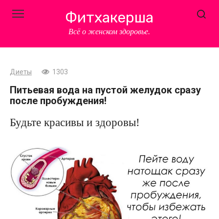
Перейти
Фитхакерша
к
контенту
Всё о женском здоровье.
Диеты
1303
Питьевая вода на пустой желудок сразу
после пробуждения!
Будьте красивы и здоровы!