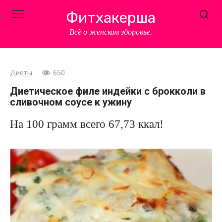
Перейти
Фитхакерша
к
контенту
Всё о женском здоровье.
Диеты
650
Диетическое филе индейки с брокколи в
сливочном соусе к ужину
На 100 грамм всего 67,73 ккал!