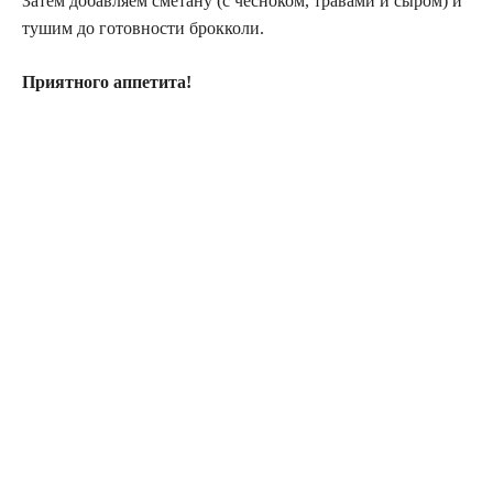
Затем добавляем сметану (с чесноком, травами и сыром) и
тушим до готовности брокколи.
Приятного аппетита!