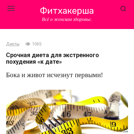
Перейти
Фитхакерша
к
контенту
Всё о женском здоровье.
Диеты
1065
Срочная диета для экстренного
похудения «к дате»
Бока и живот исчезнут первыми!