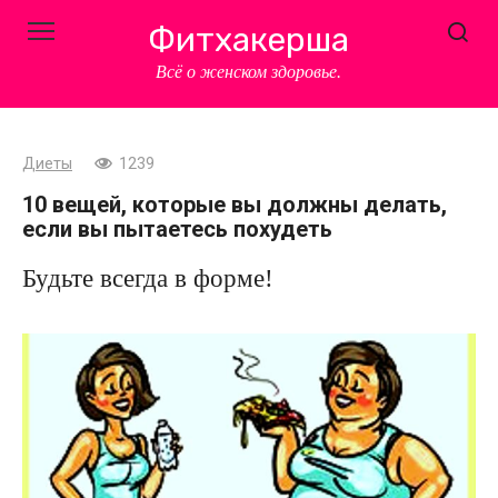
Перейти
Фитхакерша
к
контенту
Всё о женском здоровье.
Диеты
1239
10 вещей, которые вы должны делать,
если вы пытаетесь похудеть
Будьте всегда в форме!