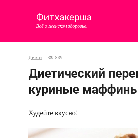
Перейти
к
Фитхакерша
контенту
Всё о женском здоровье.
Диеты
839
Диетический пере
куриные маффины
Худейте вкусно!