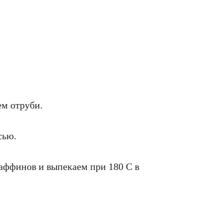
ем отруби.
сью.
аффинов и выпекаем при 180 С в