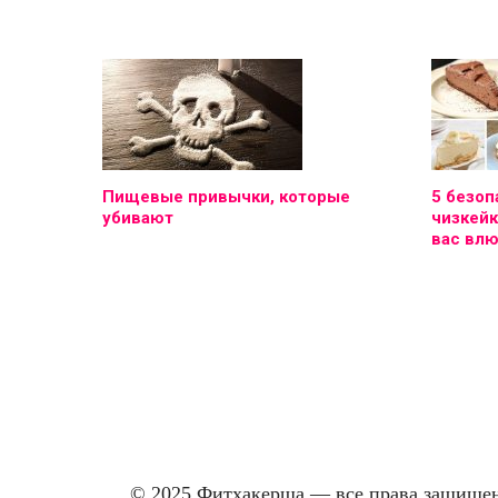
Пищевые привычки, которые
5 безоп
убивают
чизкейк
вас вл
© 2025 Фитхакерша — все права защищены