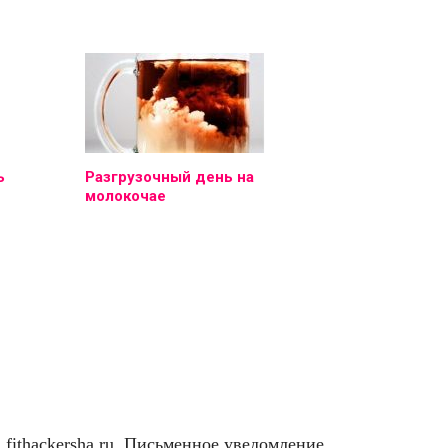
ь
Разгрузочный день на
молокочае
ithackersha.ru. Письменное уведомление