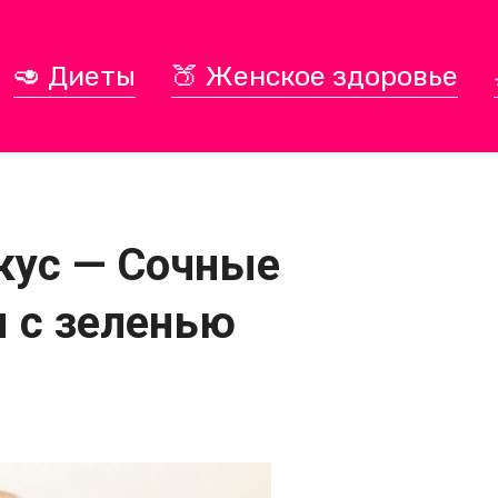
🥑 Диеты
🍑 Женское здоровье
кус — Сочные
 с зеленью