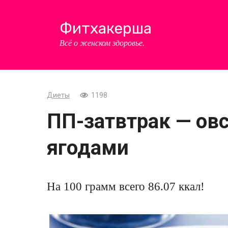
Перейти
к
Фитхакерша
контенту
Всё о женском здоровье.
Диеты
1198
ПП-затвтрак — ов
ягодами
На 100 грамм всего 86.07 ккал!