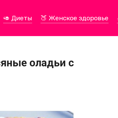
🥑 Диеты
🍑 Женское здоровье
сяные оладьи с