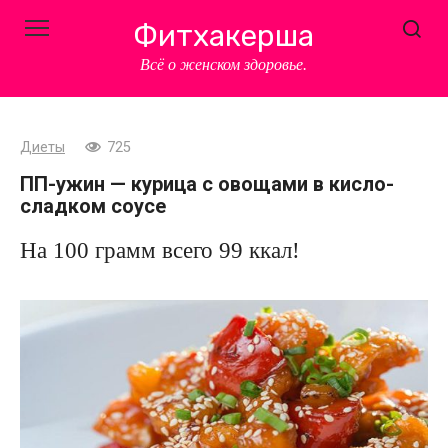
Перейти
Фитхакерша
к
контенту
Всё о женском здоровье.
Диеты
725
ПП-ужин — курица с овощами в кисло-
сладком соусе
На 100 грамм всего 99 ккал!