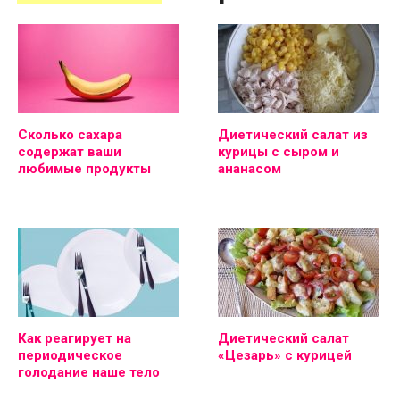
Сколько сахара
Диетический салат из
содержат ваши
курицы с сыром и
любимые продукты
ананасом
Как реагирует на
Диетический салат
периодическое
«Цезарь» с курицей
голодание наше тело