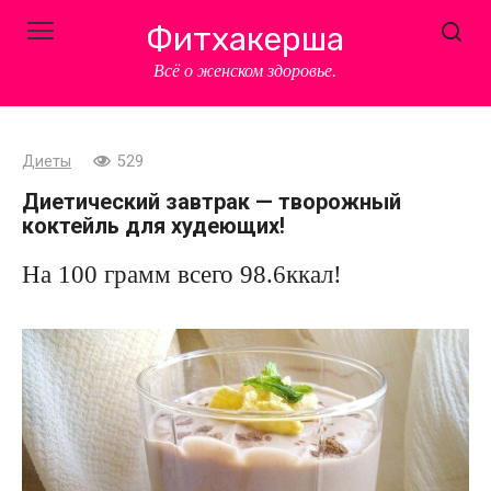
Перейти
Фитхакерша
к
контенту
Всё о женском здоровье.
Диеты
529
Диетический завтрак — творожный
коктейль для худеющих!
На 100 грамм всего 98.6ккал!