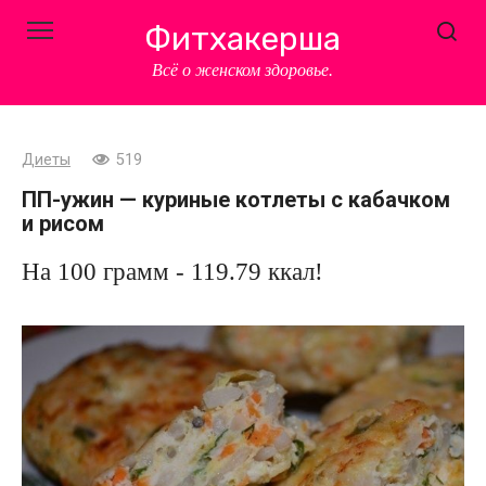
Перейти
Фитхакерша
к
контенту
Всё о женском здоровье.
Диеты
519
ПП-ужин — куриные котлеты с кабачком
и рисом
На 100 грамм - 119.79 ккал!