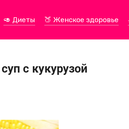
🥑 Диеты
🍑 Женское здоровье
суп с кукурузой