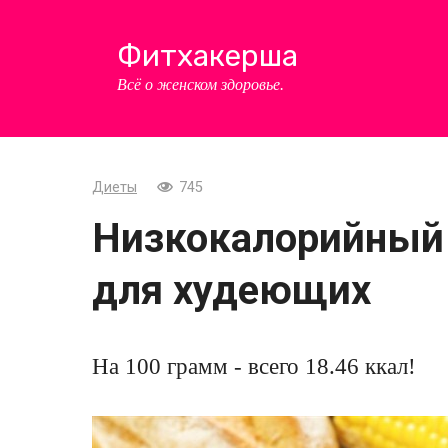
Перейти
к
Фитхакерша
контенту
Всё о женском здоровье.
Диеты
745
Низкокалорийный 
для худеющих
На 100 грамм - всего 18.46 ккал!