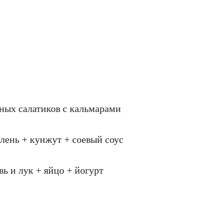
ных салатиков с кальмарами
елень + кунжут + соевый соус
ь и лук + яйцо + йогурт