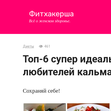
Перейти
к
Фитхакерша
контенту
Всё о женском здоровье.
Диеты
461
Топ-6 супер идеа
любителей кальм
Сохраняй себе!