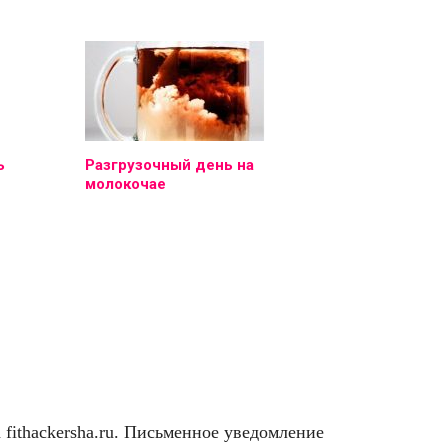
ь
Разгрузочный день на
молокочае
ithackersha.ru. Письменное уведомление