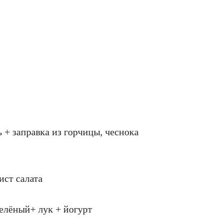
ь + заправка из горчицы, чеснока
ист салата
зелёный+ лук + йогурт