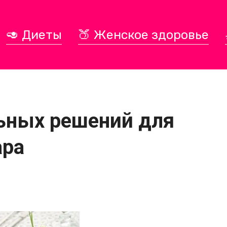
🥑 Диеты
🍑 Женское здоровье
льных решений для
ара