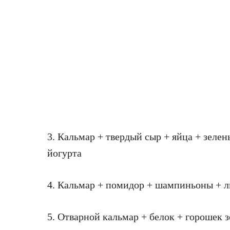
3. Кальмар + твердый сыр + яйца + зелен
йогурта
4. Кальмар + помидор + шампиньоны + л
5. Отварной кальмар + белок + горошек 