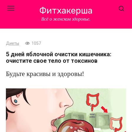
Перейти
Фитхакерша
к
контенту
Всё о женском здоровье.
Диеты
1057
5 дней яблочной очистки кишечника:
очистите свое тело от токсинов
Будьте красивы и здоровы!