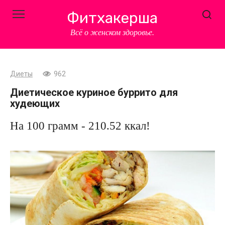
Перейти
Фитхакерша
к
контенту
Всё о женском здоровье.
Диеты
962
Диетическое куриное буррито для
худеющих
На 100 грамм - 210.52 ккал!