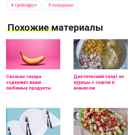
грейпфрут
похудение
Похожие материалы
Сколько сахара
Диетический салат из
содержат ваши
курицы с сыром и
любимые продукты
ананасом