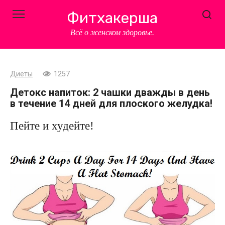
Перейти
Фитхакерша
к
контенту
Всё о женском здоровье.
Диеты
1257
Детокс напиток: 2 чашки дважды в день
в течение 14 дней для плоского желудка!
Пейте и худейте!