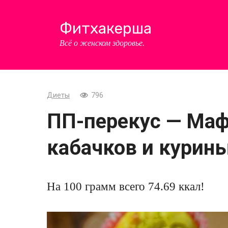
Перейти
к
Фитхакерша
контенту
Всё о женском здоровье.
Диеты
796
ПП-перекус — Ма
кабачков и курин
На 100 грамм всего 74.69 ккал!