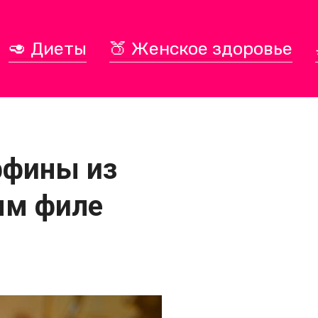
🥑 Диеты
🍑 Женское здоровье
ффины из
ым филе