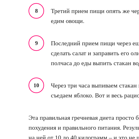
Третий прием пищи опять же чере
едим овощи.
Последний прием пищи через еще
сделать салат и заправить его о
полчаса до еды выпить стакан во
Через три часа выпиваем стакан 
съедаем яблоко. Вот и весь рацио
Эта правильная гречневая диета просто б
похудения и правильного питания. Резу
на ней от 10 до 40 килограмм – и это не 