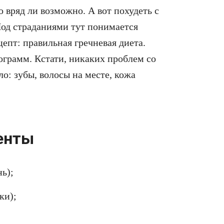
 вряд ли возможно. А вот похудеть с
д страданиями тут понимается
епт: правильная гречневая диета.
лограмм. Кстати, никаких проблем со
о: зубы, волосы на месте, кожа
енты
ь);
ки);