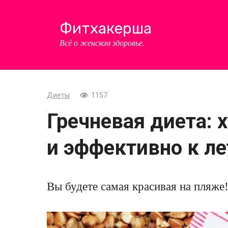
Перейти
к
Фитхакерша
контенту
Всё о женском здоровье.
Диеты
1157
Гречневая диета: 
и эффективно к ле
Вы будете самая красивая на пляже