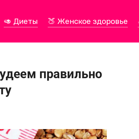
🥑 Диеты
🍑 Женское здоровье
худеем правильно
ту
!