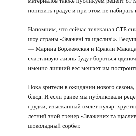
материалов также публикуем рецепт от
понизить градус и при этом не набирать 
Напомним, что сейчас телеканал СТБ сн
шоу страны «Зважені та щасливі». Веду
— Марина Боржемская и Иракли Макацари
счастливую жизнь будут бороться одиноч
именно лишний вес мешает им построит
Пока зрители в ожидании нового сезона
блюд. И если ранее мы публиковали реце
грудки, изысканный омлет пуляр, хрустя
летний зной тренер «Зважених та щасли
шоколадный сорбет.