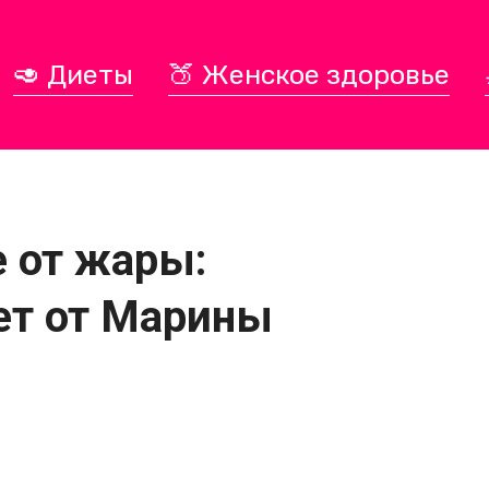
🥑 Диеты
🍑 Женское здоровье
е от жары:
ет от Марины