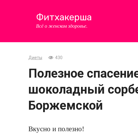
Перейти
к
Фитхакерша
контенту
Всё о женском здоровье.
Диеты
430
Полезное спасени
шоколадный сорб
Боржемской
Вкусно и полезно!