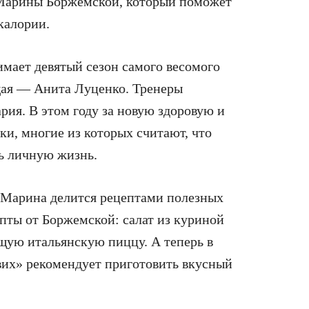
 Марины Боржемской, который поможет
калории.
имает девятый сезон самого весомого
щая — Анита Луценко. Тренеры
я. В этом году за новую здоровую и
ки, многие из которых считают, что
ь личную жизнь.
, Марина делится рецептами полезных
пты от Боржемской: салат из куриной
щую итальянскую пиццу. А теперь в
вих» рекомендует приготовить вкусный