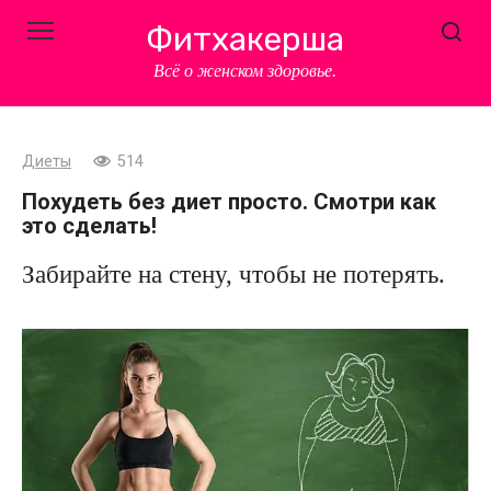
Перейти
Фитхакерша
к
контенту
Всё о женском здоровье.
Диеты
514
Похудеть без диет просто. Смотри как
это сделать!
Забирайте на стену, чтобы не потерять.