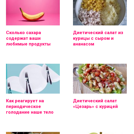
Сколько сахара
Диетический салат из
содержат ваши
курицы с сыром и
любимые продукты
ананасом
Как реагирует на
Диетический салат
периодическое
«Цезарь» с курицей
голодание наше тело