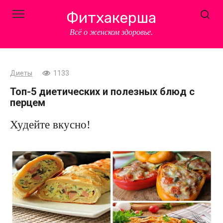
Перейти
Фитхакерша
к
контенту
Всё о женском здоровье.
Диеты
1133
Топ-5 диетических и полезных блюд с
перцем
Худейте вкусно!