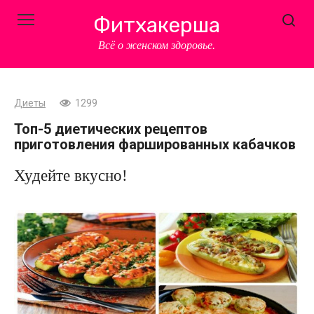
Перейти
Фитхакерша
к
контенту
Всё о женском здоровье.
Диеты
1299
Топ-5 диетических рецептов
приготовления фаршированных кабачков
Худейте вкусно!