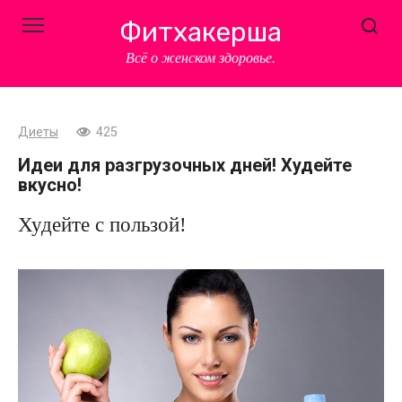
Перейти
Фитхакерша
к
контенту
Всё о женском здоровье.
Диеты
425
Идеи для разгрузочных дней! Худейте
вкусно!
Худейте с пользой!