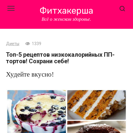
Перейти
Фитхакерша
к
контенту
Всё о женском здоровье.
Диеты
1339
Топ-5 рецептов низкокалорийных ПП-
тортов! Сохрани себе!
Худейте вкусно!