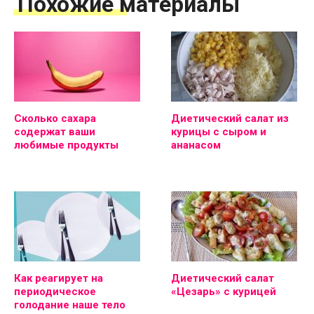
Похожие материалы
Сколько сахара
Диетический салат из
содержат ваши
курицы с сыром и
любимые продукты
ананасом
Как реагирует на
Диетический салат
периодическое
«Цезарь» с курицей
голодание наше тело