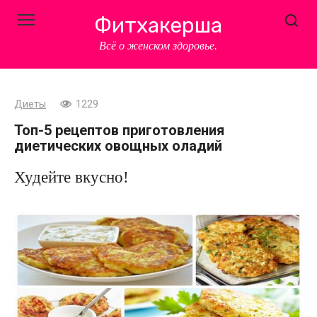
Перейти
Фитхакерша
к
контенту
Всё о женском здоровье.
Диеты
1229
Топ-5 рецептов приготовления
диетических овощных оладий
Худейте вкусно!