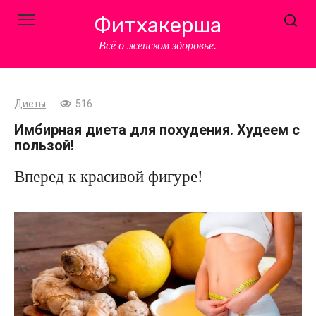
Перейти
Фитхакерша
к
контенту
Всё о женском здоровье.
Диеты
516
Имбирная диета для похудения. Худеем с
пользой!
Вперед к красивой фигуре!