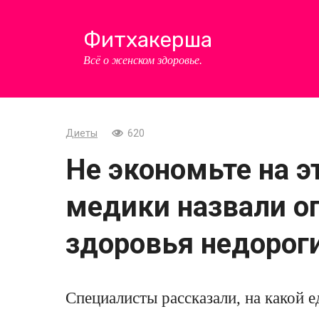
Перейти
к
Фитхакерша
контенту
Всё о женском здоровье.
Диеты
620
Не экономьте на э
медики назвали о
здоровья недорог
Специалисты рассказали, на какой е