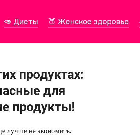
🥑 Диеты
🍑 Женское здоровье
тих продуктах:
пасные для
ие продукты!
де лучше не экономить.