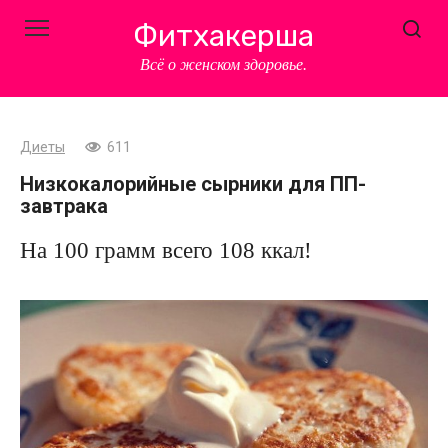
Перейти
Фитхакерша
к
контенту
Всё о женском здоровье.
Диеты
611
Низкокалорийные сырники для ПП-
завтрака
На 100 грамм всего 108 ккал!