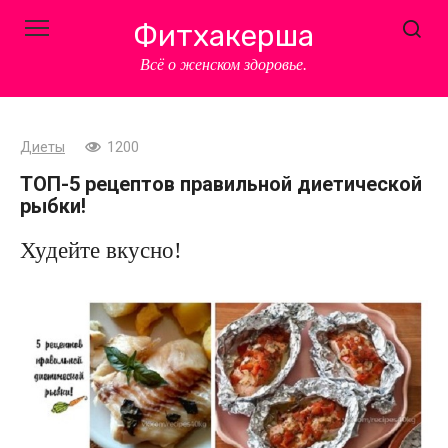
Перейти
Фитхакерша
к
контенту
Всё о женском здоровье.
Диеты
1200
ТОП-5 рецептов правильной диетической
рыбки!
Худейте вкусно!