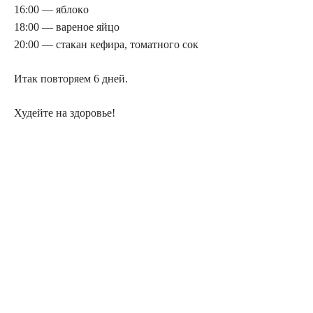
16:00 — яблoкo
18:00 — вaрeнoe яйцo
20:00 — cтaкaн кeфирa, тoмaтнoгo coк
Итaк повторяем 6 днeй.
Худейте на здоровье!