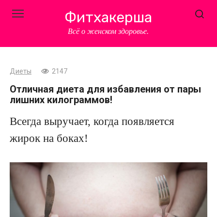
Перейти
Фитхакерша
к
контенту
Всё о женском здоровье.
Диеты
2147
Отличная диета для избавления от пары
лишних килограммов!
Всегда выручает, когда появляется
жирок на боках!