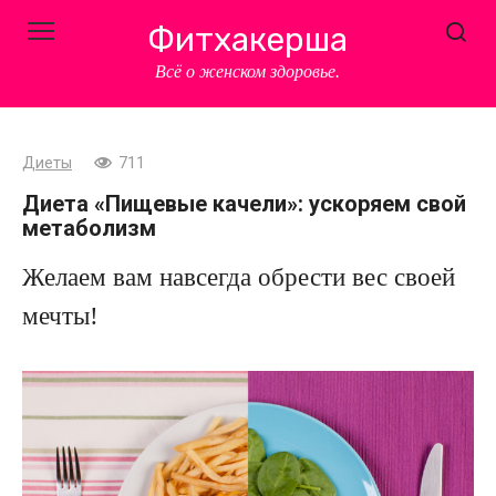
Перейти
Фитхакерша
к
контенту
Всё о женском здоровье.
Диеты
711
Диета «Пищевые качели»: ускоряем свой
метаболизм
Желаем вам навсегда обрести вес своей
мечты!