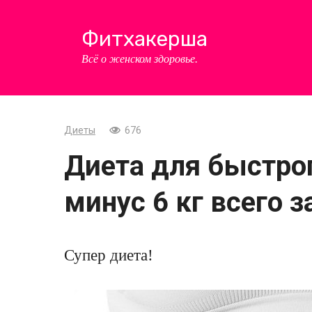
Перейти
к
Фитхакерша
контенту
Всё о женском здоровье.
Диеты
676
Диета для быстрог
минус 6 кг всего з
Супер диета!