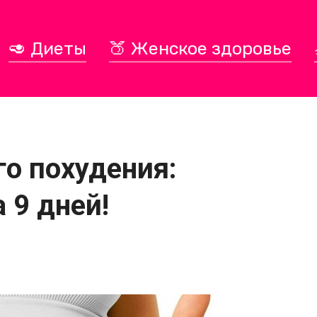
🥑 Диеты
🍑 Женское здоровье
о похудения:
а 9 дней!