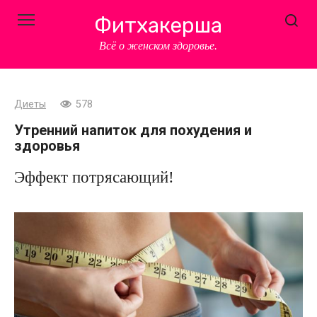
Перейти
Фитхакерша
к
контенту
Всё о женском здоровье.
Диеты
578
Утренний напиток для похудения и
здоровья
Эффект потрясающий!