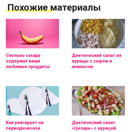
Похожие материалы
Сколько сахара
Диетический салат из
содержат ваши
курицы с сыром и
любимые продукты
ананасом
Как реагирует на
Диетический салат
периодическое
«Цезарь» с курицей