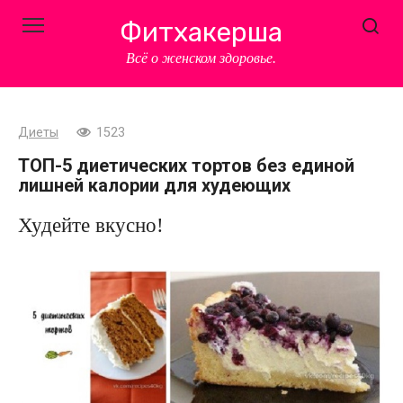
Перейти
Фитхакерша
к
контенту
Всё о женском здоровье.
Диеты
1523
ТОП-5 диетических тортов без единой
лишней калории для худеющих
Худейте вкусно!