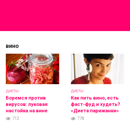
вино
ДИЕТЫ
ДИЕТЫ
Боремся против
Как пить вино, есть
вирусов: луковая
фаст-фуд и худеть?
настойка на вине
«Диета парижанки»
712
778