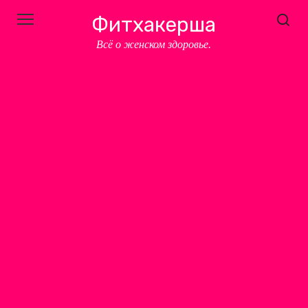
Перейти
Фитхакерша
к
контенту
Всё о женском здоровье.