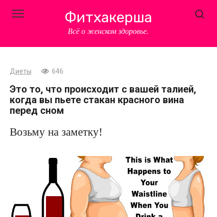
Перейти
Фитхакерша
к
контенту
Всё о женском здоровье.
Диеты
646
Это то, что происходит с вашей талией,
когда вы пьете стакан красного вина
перед сном
Возьму на заметку!